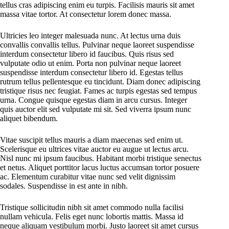
tellus cras adipiscing enim eu turpis. Facilisis mauris sit amet
massa vitae tortor. At consectetur lorem donec massa.
Ultricies leo integer malesuada nunc. At lectus urna duis
convallis convallis tellus. Pulvinar neque laoreet suspendisse
interdum consectetur libero id faucibus. Quis risus sed
vulputate odio ut enim. Porta non pulvinar neque laoreet
suspendisse interdum consectetur libero id. Egestas tellus
rutrum tellus pellentesque eu tincidunt. Diam donec adipiscing
tristique risus nec feugiat. Fames ac turpis egestas sed tempus
urna. Congue quisque egestas diam in arcu cursus. Integer
quis auctor elit sed vulputate mi sit. Sed viverra ipsum nunc
aliquet bibendum.
Vitae suscipit tellus mauris a diam maecenas sed enim ut.
Scelerisque eu ultrices vitae auctor eu augue ut lectus arcu.
Nisl nunc mi ipsum faucibus. Habitant morbi tristique senectus
et netus. Aliquet porttitor lacus luctus accumsan tortor posuere
ac. Elementum curabitur vitae nunc sed velit dignissim
sodales. Suspendisse in est ante in nibh.
Tristique sollicitudin nibh sit amet commodo nulla facilisi
nullam vehicula. Felis eget nunc lobortis mattis. Massa id
neque aliquam vestibulum morbi. Justo laoreet sit amet cursus