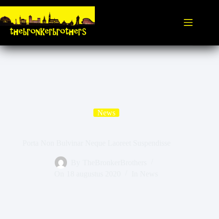
News
Porta Non Bulvinar Neque Laoreet Suspendisse
By
TheBronkerBrothers
On
18 augustus 2020
In
News