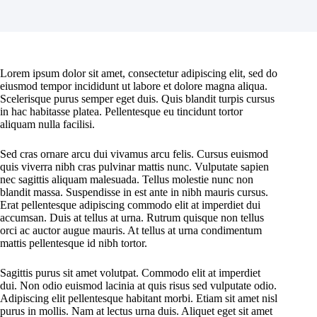
Lorem ipsum dolor sit amet, consectetur adipiscing elit, sed do
eiusmod tempor incididunt ut labore et dolore magna aliqua.
Scelerisque purus semper eget duis. Quis blandit turpis cursus
in hac habitasse platea. Pellentesque eu tincidunt tortor
aliquam nulla facilisi.
Sed cras ornare arcu dui vivamus arcu felis. Cursus euismod
quis viverra nibh cras pulvinar mattis nunc. Vulputate sapien
nec sagittis aliquam malesuada. Tellus molestie nunc non
blandit massa. Suspendisse in est ante in nibh mauris cursus.
Erat pellentesque adipiscing commodo elit at imperdiet dui
accumsan. Duis at tellus at urna. Rutrum quisque non tellus
orci ac auctor augue mauris. At tellus at urna condimentum
mattis pellentesque id nibh tortor.
Sagittis purus sit amet volutpat. Commodo elit at imperdiet
dui. Non odio euismod lacinia at quis risus sed vulputate odio.
Adipiscing elit pellentesque habitant morbi. Etiam sit amet nisl
purus in mollis. Nam at lectus urna duis. Aliquet eget sit amet