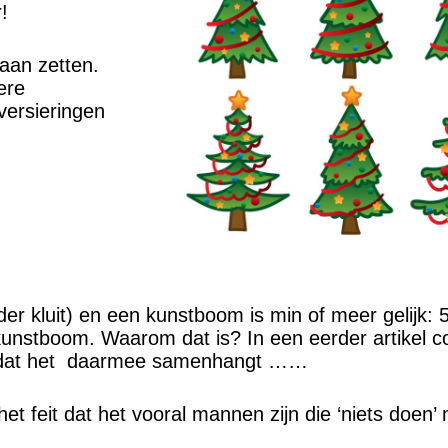
!
gaan zetten.
ere
versieringen
er kluit) en een kunstboom is min of meer gelijk:
nstboom. Waarom dat is? In een eerder artikel co
ht dat het daarmee samenhangt ……
et feit dat het vooral mannen zijn die ‘niets doen