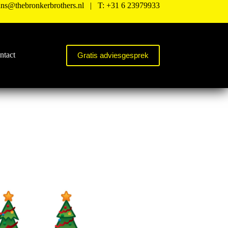
ns@thebronkerbrothers.nl
| T:
+31
6 23979933
ntact
Gratis adviesgesprek