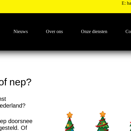
E:
ha
Nieuws
Over ons
Onze diensten
Co
 of nep?
nst
Nederland?
oep doorsnee
gesteld. Of